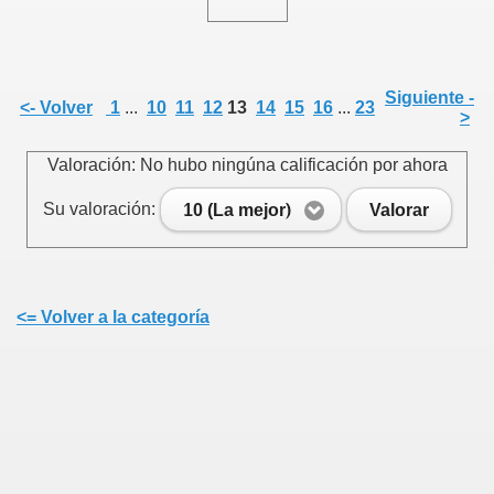
Siguiente -
<- Volver
1
...
10
11
12
13
14
15
16
...
23
>
Valoración: No hubo ningúna calificación por ahora
Su valoración:
10 (La mejor)
Valorar
<= Volver a la categoría