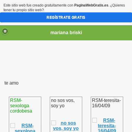
Este sitio web fue creado gratuitamente con
PaginaWebGratis.es
. ¿Quieres
tener tu propio sitio web?
REGÍSTRATE GRATIS
mariana briski
te amo
RSM-
no sos vos,
RSM-teresita-
sexologa
soy yo
16/04/09
cordobesa