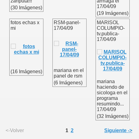
zanputa!!!
arrriaga el
17/04/09
(30 Imágenes)
(19 Imágenes)
fotos echas x
RSM-panel-
MARISOL
mi
17/04/09
COLUMPIO-
tv.publica-
17/04/09
mariana en el
(16 Imágenes)
panel de rsm
mariana
(6 Imágenes)
haciendo de
sicologa en el
programa
resumindo...
17/04/09
(32 Imágenes)
<-Volver
1
2
Siguiente ->