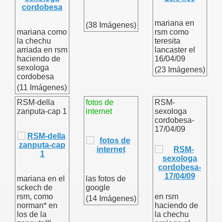
mariana en
(38 Imágenes)
mariana como
rsm como
la chechu
teresita
arriada en rsm
lancaster el
haciendo de
16/04/09
sexologa
(23 Imágenes)
cordobesa
(11 Imágenes)
RSM-della
fotos de
RSM-
zanputa-cap 1
internet
sexologa
cordobesa-
17/04/09
mariana en el
las fotos de
sckech de
google
rsm, como
en rsm
(14 Imágenes)
norman* en
haciendo de
los de la
la chechu