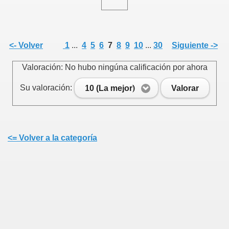
<- Volver
1
...
4
5
6
7
8
9
10
...
30
Siguiente ->
Valoración: No hubo ningúna calificación por ahora
Su valoración:
10 (La mejor)
Valorar
<= Volver a la categoría