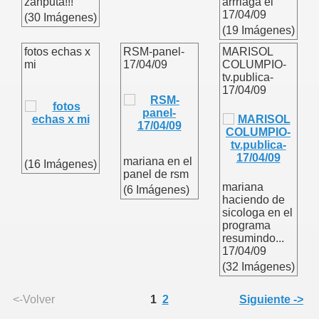
zanputa!!!
arrriaga el
17/04/09
(30 Imágenes)
(19 Imágenes)
fotos echas x
RSM-panel-
MARISOL
mi
17/04/09
COLUMPIO-
tv.publica-
17/04/09
mariana en el
(16 Imágenes)
panel de rsm
mariana
(6 Imágenes)
haciendo de
sicologa en el
programa
resumindo...
17/04/09
(32 Imágenes)
<-Volver
1
2
Siguiente ->