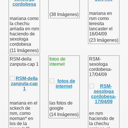
mariana en
(38 Imágenes)
mariana como
rsm como
la chechu
teresita
arriada en rsm
lancaster el
haciendo de
16/04/09
sexologa
(23 Imágenes)
cordobesa
(11 Imágenes)
RSM-della
fotos de
RSM-
zanputa-cap 1
internet
sexologa
cordobesa-
17/04/09
mariana en el
las fotos de
sckech de
google
rsm, como
en rsm
(14 Imágenes)
norman* en
haciendo de
los de la
la chechu