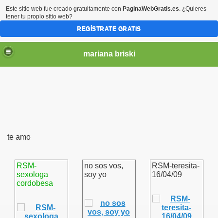
Este sitio web fue creado gratuitamente con
PaginaWebGratis.es
. ¿Quieres
tener tu propio sitio web?
REGÍSTRATE GRATIS
mariana briski
te amo
RSM-
no sos vos,
RSM-teresita-
sexologa
soy yo
16/04/09
cordobesa