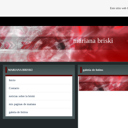
Este sitio web 
mariana briski
MARIANA BRISKI
galeria de fotitos
Inicio
Contacto
noticias sobre la briski
mis paginas de mariana
galeria de fotitos