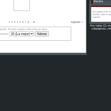
PAGINA
esta pagina esta cr
mundo, sepa lo que
mariana
1
2
3
4
5
6
7
8
...
11
Siguiente ->
Hoy habia 111 vis
subpáginas) ¡Aq
oración: No hubo ningúna calificación por ahora
loración: