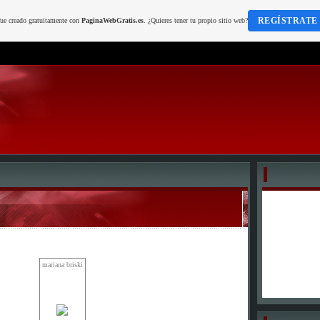
REGÍSTRATE
fue creado gratuitamente con
PaginaWebGratis.es
. ¿Quieres tener tu propio sitio web?
mariana briski