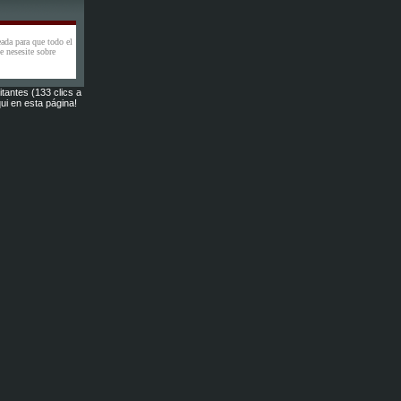
eada para que todo el
 nesesite sobre
itantes (133 clics a
ui en esta página!