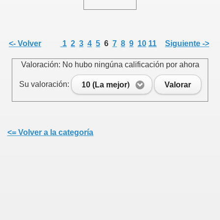
<- Volver
1
2
3
4
5
6
7
8
9
10
11
Siguiente ->
Valoración: No hubo ningúna calificación por ahora
Su valoración:
10 (La mejor)
Valorar
<= Volver a la categoría