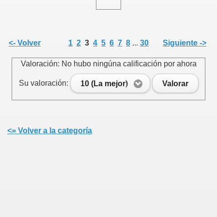
<- Volver
1
2
3
4
5
6
7
8
...
30
Siguiente ->
Valoración: No hubo ningúna calificación por ahora
Su valoración:
10 (La mejor)
Valorar
<= Volver a la categoría