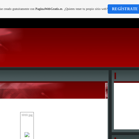
REGÍSTRATE
fue creado gratuitamente con
PaginaWebGratis.es
. ¿Quieres tener tu propio sitio web?
1010.jpg