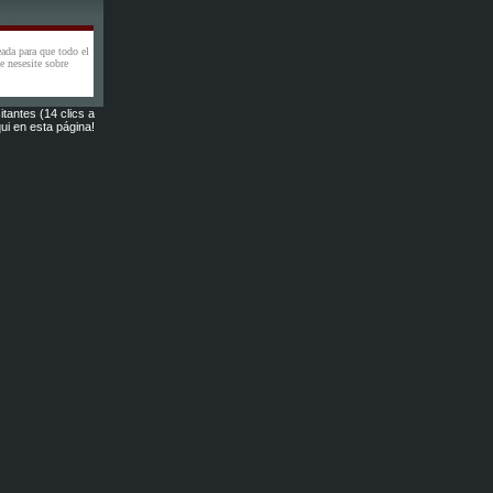
eada para que todo el
 nesesite sobre
itantes (14 clics a
ui en esta página!