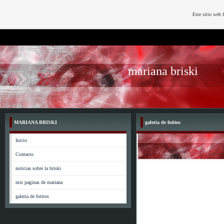
Este sitio web 
mariana briski
MARIANA BRISKI
galeria de fotitos
Inicio
Contacto
noticias sobre la briski
mis paginas de mariana
galeria de fotitos