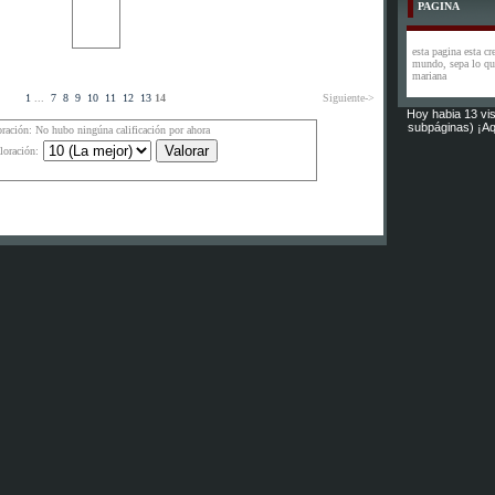
PAGINA
esta pagina esta cr
mundo, sepa lo que
mariana
1
...
7
8
9
10
11
12
13
14
Siguiente->
Hoy habia 13 vis
subpáginas) ¡Aq
oración: No hubo ningúna calificación por ahora
loración: