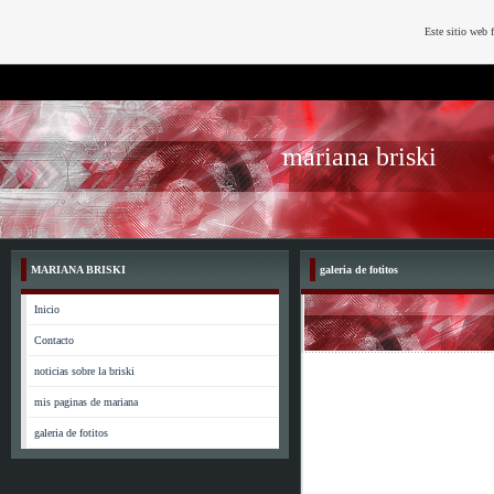
Este sitio web 
mariana briski
MARIANA BRISKI
galeria de fotitos
Inicio
Contacto
noticias sobre la briski
mis paginas de mariana
galeria de fotitos