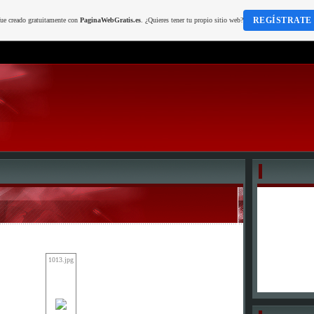
REGÍSTRATE
fue creado gratuitamente con
PaginaWebGratis.es
. ¿Quieres tener tu propio sitio web?
1013.jpg