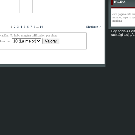
PAGINA
esta pagina esta cr
mundo, sepa lo que
mariana
1
2
3
4
5
6
7
8
...
14
Siguiente ->
Hoy habia 41 vis
subpáginas) ¡Aq
oración: No hubo ningúna calificación por ahora
loración: