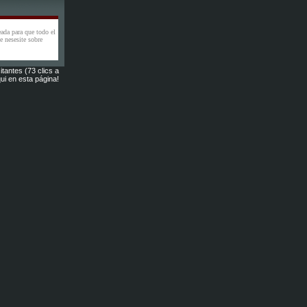
eada para que todo el
 nesesite sobre
itantes (73 clics a
ui en esta página!