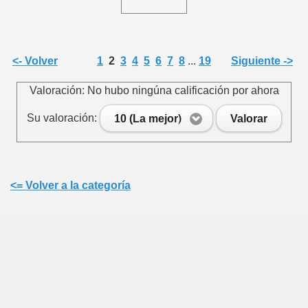
<- Volver
1
2
3
4
5
6
7
8
...
19
Siguiente ->
Valoración: No hubo ningúna calificación por ahora
Su valoración:
10 (La mejor)
Valorar
<= Volver a la categoría