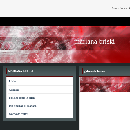
Este sitio web 
mariana briski
MARIANA BRISKI
galeria de fotitos
Inicio
Contacto
noticias sobre la briski
mis paginas de mariana
galeria de fotitos