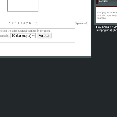
PAGINA
esta pagina esta cr
mundo, sepa lo que
mariana
1
2
3
4
5
6
7
8
...
16
Siguiente ->
Hoy habia 47 vis
subpáginas) ¡Aq
oración: No hubo ningúna calificación por ahora
loración: