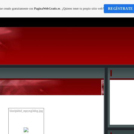
REGÍSTRATE
fue creado gratuitamente con
PaginaWebGratis.es
. ¿Quieres tener tu propio sitio web?
bizcipkfsd_eqnyxg3eltg.jpg