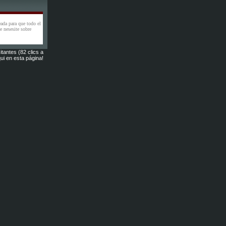
eada para que todo el
 nesesite sobre
itantes (82 clics a
ui en esta página!