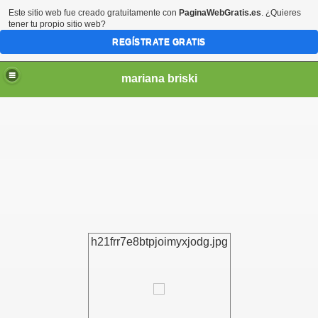
Este sitio web fue creado gratuitamente con
PaginaWebGratis.es
. ¿Quieres
tener tu propio sitio web?
REGÍSTRATE GRATIS
mariana briski
h21frr7e8btpjoimyxjodg.jpg