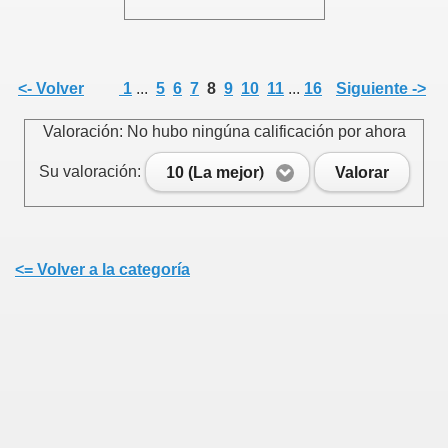
<- Volver
1
...
5
6
7
8
9
10
11
...
16
Siguiente ->
Valoración: No hubo ningúna calificación por ahora
Su valoración:
10 (La mejor)
Valorar
<= Volver a la categoría