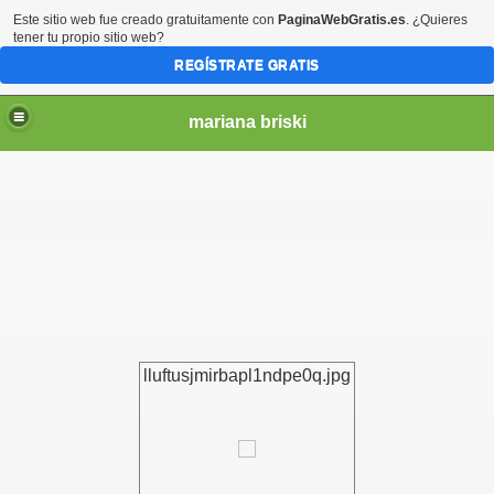
Este sitio web fue creado gratuitamente con
PaginaWebGratis.es
. ¿Quieres
tener tu propio sitio web?
REGÍSTRATE GRATIS
mariana briski
lluftusjmirbapl1ndpe0q.jpg