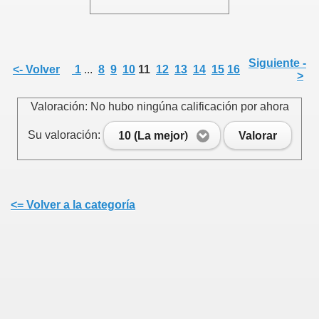
Siguiente -
<- Volver
1
...
8
9
10
11
12
13
14
15
16
>
Valoración: No hubo ningúna calificación por ahora
Su valoración:
10 (La mejor)
Valorar
<= Volver a la categoría