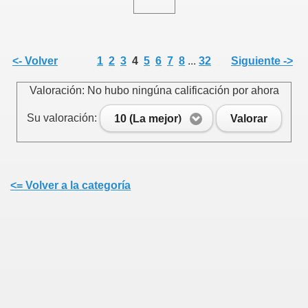
<- Volver
1
2
3
4
5
6
7
8
...
32
Siguiente ->
Valoración: No hubo ningúna calificación por ahora
Su valoración:
10 (La mejor)
Valorar
<= Volver a la categoría