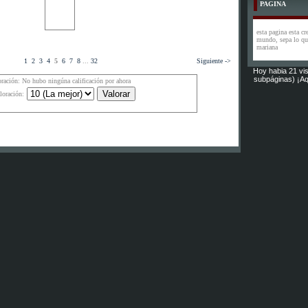
PAGINA
esta pagina esta cr
mundo, sepa lo que
mariana
1
2
3
4
5
6
7
8
...
32
Siguiente ->
Hoy habia 21 vis
subpáginas) ¡Aq
oración: No hubo ningúna calificación por ahora
loración: