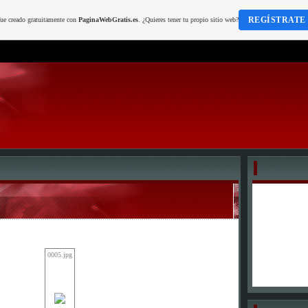
REGÍSTRATE
fue creado gratuitamente con
PaginaWebGratis.es
. ¿Quieres tener tu propio sitio web?
0005.jpg