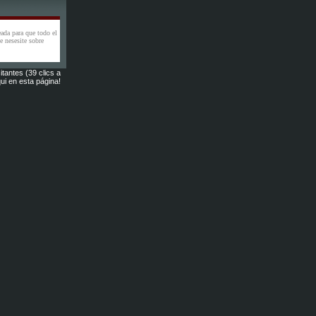
eada para que todo el
 nesesite sobre
itantes (39 clics a
ui en esta página!