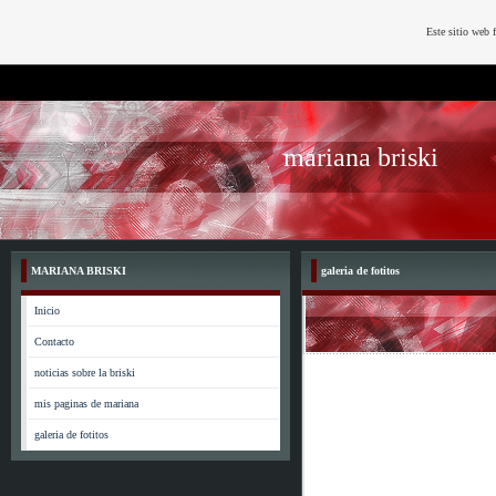
Este sitio web 
mariana briski
MARIANA BRISKI
galeria de fotitos
Inicio
Contacto
noticias sobre la briski
mis paginas de mariana
galeria de fotitos